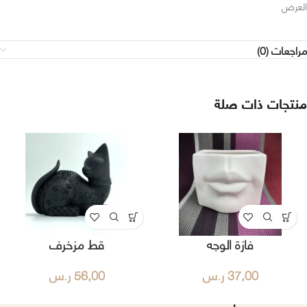
العرض
مراجعات (0)
منتجات ذات صلة
فازة الوجه
قط مزخرف
37,00
ر.س
56,00
ر.س