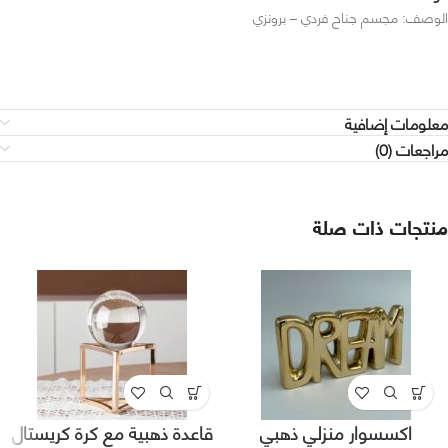
الوصف: مجسم جناح فردي – برونزي
معلومات إضافية
مراجعات (0)
منتجات ذات صلة
اكسسوار منزلي ذهبي
قاعدة ذهبية مع كرة كريستال