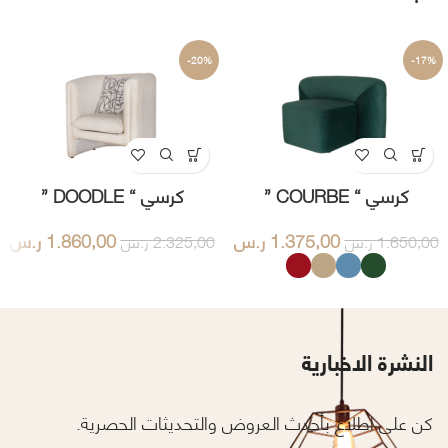
-20%
-17%
كرسي “ COURBE ”
كرسي “ DOODLE ”
1.375,00
ر.س
1.860,00
ر.س
1.650,00
ر.س
2.325,00
ر.س
النشرة الاخبارية
كن على اطلاع بأحدث العروض والتحديثات الحصرية.