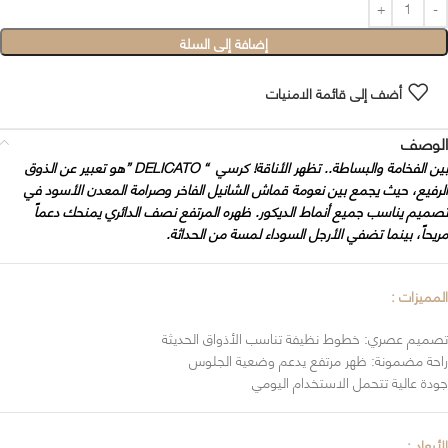
إضافة إلى السلة
أضف إلى قائمة الامنيات
الوصف
بين الفخامة والبساطة.. تظهر الأناقة! كرسي “ DELICATO ”هو تعبير عن الذوق
الرفيع، حيث يجمع بين نعومة قماش الشانيل الفاخر وصرامة المعدن الأسود في
تصميم يناسب جميع أنماط الديكور. ظهره المرتفع نصف الدائري يمنحك دعماً
مريحاً، بينما تضفي الأرجل السوداء لمسة من الحداثة.
المميزات :
تصميم عصري: خطوط نظيفة تناسب الأذواق الحديثة
راحة مضمونة: ظهر مرتفع يدعم وضعية الجلوس
جودة عالية تتحمل الاستخدام اليومي
الأبعاد :