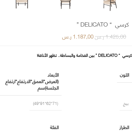
كرسي “ DELICATO ”
1.425,00
ر.س
1.187,00
ر.س
كرسي “ DELICATO ” بين الفخامة والبساطة.. تظهر الأناقة!
اللون
الأبعاد
(العرض*العمق*الارتفاع*ارتفاع
الجلسة)سم
بيج
(71*62*91*49)
الطراز
الفئة