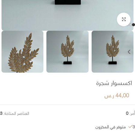
اضغط للتكبير
اكسسوار شجرة
44,00
ر.س
أمر:
0
العناصر المتاحة:
3
3 متوفر في المخزون