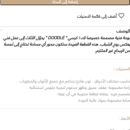
إضافة إلى السلة
أضف إلى قائمة الامنيات
الوصف
لوحة فنية مصممة خصيصا لك ! كرسي “ DOODLE ” يحوّل الأثاث إلى عمل فني
يعكس روح الشباب. هذه القطعة الفريدة ستكون محور أي مساحة تحتاج إلى لمسة
من الإبداع غير الملتزم.
المميزات :
تناسب مختلف الأذواق : لون هادئ يتناغم مع جميع الألوان والديكورات .
راحة مضمونة: مقعد عميق وظهر مدعوم لتجربة جلوس استثنائية .
تصميم فريد: يجعله قطعة محورية في أي غرفة .
متانة مضمونة بمواد عالية الجودة
الأبعاد :
العرض = 85 سم.