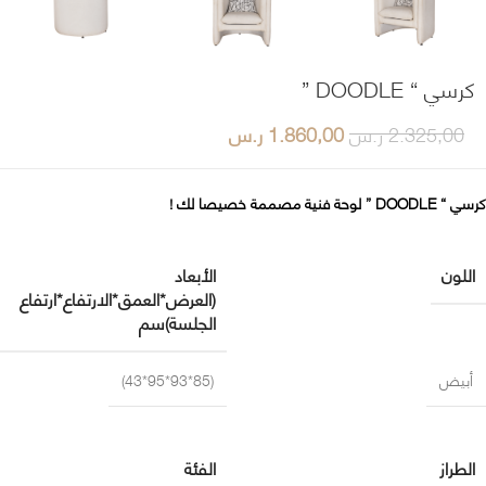
كرسي “ DOODLE ”
2.325,00
ر.س
1.860,00
ر.س
كرسي “ DOODLE ” لوحة فنية مصممة خصيصا لك !
اللون
الأبعاد
(العرض*العمق*الارتفاع*ارتفاع
الجلسة)سم
أبيض
(85*93*95*43)
الطراز
الفئة