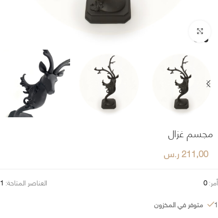
اضغط للتكبير
مجسم غزال
211,00
ر.س
أمر:
0
العناصر المتاحة:
1
1 متوفر في المخزون